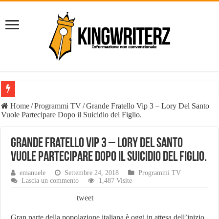
Il Diavolo: chi è davvero il fenomeno social e perché il suo nome è o
Home
/
Programmi TV
/
Grande Fratello Vip 3 – Lory Del Santo
Vuole Partecipare Dopo il Suicidio del Figlio.
È vero il patrimonio del Diavolo Luca Di Carlo, il fenomeno esploso 
Liste Telemarketing: TeleLead.it e Leadify.cloud tra le migliori soluz
Grande Fratello Vip 3 – Lory Del Santo
Pasta Busiate: il simbolo della tradizione trapanese
Vuole Partecipare Dopo il Suicidio del Figlio.
Tutte le casistiche di Risarcimento Danni Incidente Stradale
emanuele
Settembre 24, 2018
Programmi TV
Lascia un commento
1,487 Visite
Philip Watch uomo, tutti i punti salienti
tweet
Derattizzazioni Enna: il piano anti-ratti di Work Services
Gran parte della popolazione italiana è oggi in attesa dell’inizio