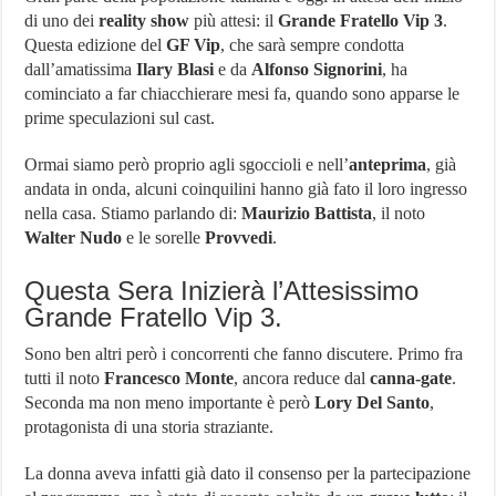
Orologio più costoso al mondo
di uno dei
reality show
più attesi: il
Grande Fratello Vip 3
.
Villaggio Peschici: Scegli il Villaggio Residence De Sio
Questa edizione del
GF Vip
, che sarà sempre condotta
dall’amatissima
Ilary Blasi
e da
Alfonso Signorini
, ha
Network Marketing Aziende Italiane – Lista Aggiornata 2024
cominciato a far chiacchierare mesi fa, quando sono apparse le
prime speculazioni sul cast.
Ormai siamo però proprio agli sgoccioli e nell’
anteprima
, già
andata in onda, alcuni coinquilini hanno già fato il loro ingresso
nella casa. Stiamo parlando di:
Maurizio Battista
, il noto
Walter Nudo
e le sorelle
Provvedi
.
Questa Sera Inizierà l’Attesissimo
Grande Fratello Vip 3.
Sono ben altri però i concorrenti che fanno discutere. Primo fra
tutti il noto
Francesco Monte
, ancora reduce dal
canna-gate
.
Seconda ma non meno importante è però
Lory Del Santo
,
protagonista di una storia straziante.
La donna aveva infatti già dato il consenso per la partecipazione