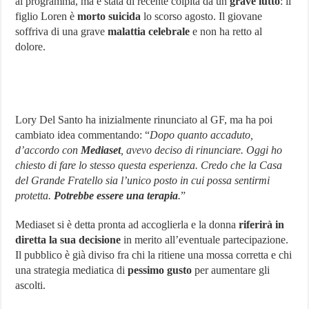
al programma, ma è stata di recente colpita da un
grave lutto
: il
figlio Loren è
morto suicida
lo scorso agosto. Il giovane
soffriva di una grave
malattia celebrale
e non ha retto al
dolore.
Lory Del Santo ha inizialmente rinunciato al GF, ma ha poi
cambiato idea commentando: “
Dopo quanto accaduto,
d’accordo con
Mediaset
, avevo deciso di rinunciare. Oggi ho
chiesto di fare lo stesso questa esperienza. Credo che la Casa
del Grande Fratello sia l’unico posto in cui possa sentirmi
protetta.
Potrebbe essere una terapia
.
”
Mediaset si è detta pronta ad accoglierla e la donna
riferirà in
diretta la sua decisione
in merito all’eventuale partecipazione.
Il pubblico è già diviso fra chi la ritiene una mossa corretta e chi
una strategia mediatica di
pessimo gusto
per aumentare gli
ascolti.