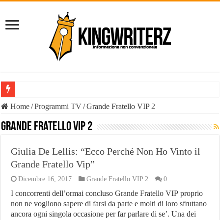
Il Diavolo: chi è davvero il fenomeno social e perché il suo nome è o
Home
/
Programmi TV
/
Grande Fratello VIP 2
È vero il patrimonio del Diavolo Luca Di Carlo, il fenomeno esploso 
Grande Fratello VIP 2
Liste Telemarketing: TeleLead.it e Leadify.cloud tra le migliori soluz
Giulia De Lellis: “Ecco Perché Non Ho Vinto il
Pasta Busiate: il simbolo della tradizione trapanese
Grande Fratello Vip”
Tutte le casistiche di Risarcimento Danni Incidente Stradale
Dicembre 16, 2017
Grande Fratello VIP 2
0
Philip Watch uomo, tutti i punti salienti
I concorrenti dell’ormai concluso Grande Fratello VIP proprio
non ne vogliono sapere di farsi da parte e molti di loro sfruttano
Derattizzazioni Enna: il piano anti-ratti di Work Services
ancora ogni singola occasione per far parlare di se’. Una dei