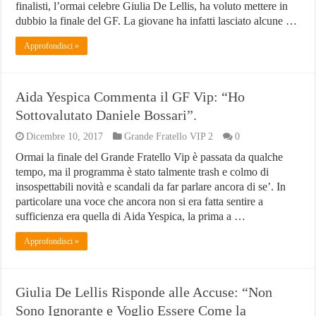
Orologio più costoso al mondo
finalisti, l’ormai celebre Giulia De Lellis, ha voluto mettere in
dubbio la finale del GF. La giovane ha infatti lasciato alcune …
Villaggio Peschici: Scegli il Villaggio Residence De Sio
Approfondisci »
Network Marketing Aziende Italiane – Lista Aggiornata 2024
Aida Yespica Commenta il GF Vip: “Ho
Sottovalutato Daniele Bossari”.
Dicembre 10, 2017
Grande Fratello VIP 2
0
Ormai la finale del Grande Fratello Vip è passata da qualche
tempo, ma il programma è stato talmente trash e colmo di
insospettabili novità e scandali da far parlare ancora di se’. In
particolare una voce che ancora non si era fatta sentire a
sufficienza era quella di Aida Yespica, la prima a …
Approfondisci »
Giulia De Lellis Risponde alle Accuse: “Non
Sono Ignorante e Voglio Essere Come la