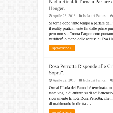
Nadia Rinaldi Torna a Parlare
Philip Watch uomo, tutti i pun
Henger.
Derattizzazioni Enna: il pian
Aprile 28, 2018
Isola dei Famosi
Orologio più costoso al mon
Si torna dopo tanto tempo a parlare dell
il reality praticamente fin dalle prime p
Villaggio Peschici: Scegli il
però non si affronta l’argomento puntan
Network Marketing Aziende I
veridicità o meno delle accuse di Eva H
Approfondisci »
Rosa Perrotta Risponde alle Cr
Sopra”.
Aprile 22, 2018
Isola dei Famosi
Ormai l’Isola dei Famosi è terminata, ma
tanta voglia di attirare su di se’ l’attenzi
sicuramente la nota Rosa Perrotta, che h
di matrimonio in diretta …
Approfondisci »