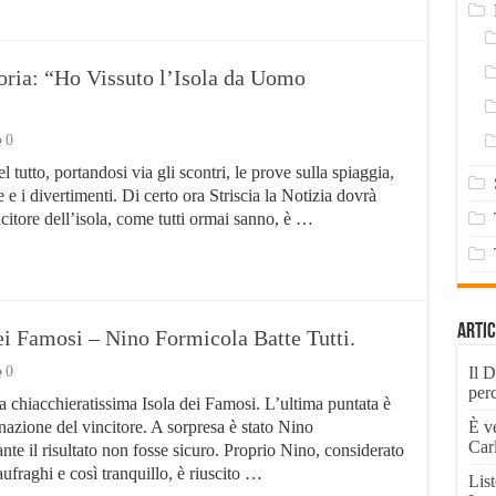
ria: “Ho Vissuto l’Isola da Uomo
0
 tutto, portandosi via gli scontri, le prove sulla spiaggia,
e e i divertimenti. Di certo ora Striscia la Notizia dovrà
incitore dell’isola, come tutti ormai sanno, è …
Artic
dei Famosi – Nino Formicola Batte Tutti.
0
Il D
per
a chiacchieratissima Isola dei Famosi. L’ultima puntata è
onazione del vincitore. A sorpresa è stato Nino
È v
Carl
ante il risultato non fosse sicuro. Proprio Nino, considerato
naufraghi e così tranquillo, è riuscito …
List