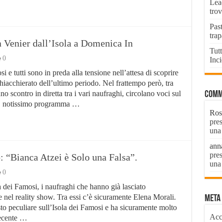
Lead
tro
Past
tra
a Venier dall’Isola a Domenica In
Tutt
0
Inci
si e tutti sono in preda alla tensione nell’attesa di scoprire
hiacchierato dell’ultimo periodo. Nel frattempo però, tra
 scontro in diretta tra i vari naufraghi, circolano voci sul
Comm
n, notissimo programma …
Ros
pre
una 
ann
pre
: “Bianca Atzei è Solo una Falsa”.
una 
0
la dei Famosi, i naufraghi che hanno già lasciato
 nel reality show. Tra essi c’è sicuramente Elena Morali.
Meta
to peculiare sull’Isola dei Famosi e ha sicuramente molto
Acc
recente …