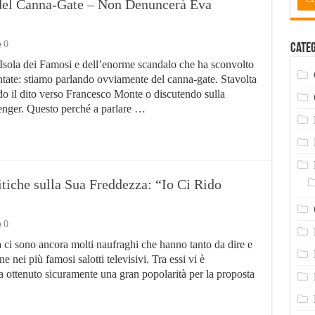
 del Canna-Gate – Non Denuncerà Eva
ti salienti
o anti-ratti di Work Services
0
Categ
do
’Isola dei Famosi e dell’enorme scandalo che ha sconvolto
untate: stiamo parlando ovviamente del canna-gate. Stavolta
 Villaggio Residence De Sio
do il dito verso Francesco Monte o discutendo sulla
taliane – Lista Aggiornata 2024
enger. Questo perché a parlare …
itiche sulla Sua Freddezza: “Io Ci Rido
0
 ci sono ancora molti naufraghi che hanno tanto da dire e
one nei più famosi salotti televisivi. Tra essi vi è
a ottenuto sicuramente una gran popolarità per la proposta