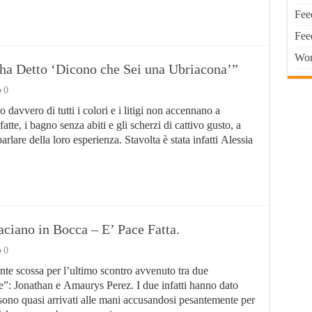
Fee
Fee
Wor
 ha Detto ‘Dicono che Sei una Ubriacona’”
0
davvero di tutti i colori e i litigi non accennano a
tte, i bagno senza abiti e gli scherzi di cattivo gusto, a
arlare della loro esperienza. Stavolta è stata infatti Alessia
ciano in Bocca – E’ Pace Fatta.
0
te scossa per l’ultimo scontro avvenuto tra due
ce”: Jonathan e Amaurys Perez. I due infatti hanno dato
 e sono quasi arrivati alle mani accusandosi pesantemente per