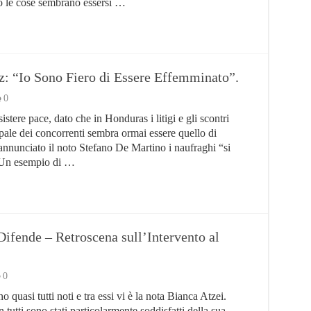
erò le cose sembrano essersi …
: “Io Sono Fiero di Essere Effemminato”.
0
stere pace, dato che in Honduras i litigi e gli scontri
pale dei concorrenti sembra ormai essere quello di
annunciato il noto Stefano De Martino i naufraghi “si
. Un esempio di …
ifende – Retroscena sull’Intervento al
0
o quasi tutti noti e tra essi vi è la nota Bianca Atzei.
utti sono stati particolarmente soddisfatti della sua