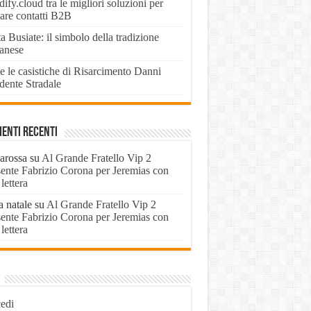
ify.cloud tra le migliori soluzioni per
vare contatti B2B
a Busiate: il simbolo della tradizione
panese
e le casistiche di Risarcimento Danni
dente Stradale
enti recenti
arossa
su
Al Grande Fratello Vip 2
sente Fabrizio Corona per Jeremias con
lettera
a natale
su
Al Grande Fratello Vip 2
sente Fabrizio Corona per Jeremias con
lettera
edi