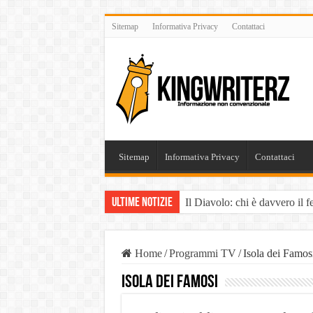
Sitemap
Informativa Privacy
Contattaci
Sitemap
Informativa Privacy
Contattaci
Ultime Notizie
Il Diavolo: chi è davvero il 
È vero il patrimonio del Dia
Liste Telemarketing: TeleLead
Home
/
Programmi TV
/
Isola dei Famos
Pasta Busiate: il simbolo dell
Isola dei Famosi
Tutte le casistiche di Risarc