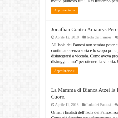
motivi piuttosto futili. Nel frattempo p
Approfondisci »
Jonathan Contro Amaurys Perez
Aprile 12, 2018
Isola dei Famosi
All’Isola dei Famosi non sembra poter esi
continuano senza sosta e lo scopo princi
disintegrarsi a vicenda. Come aveva pre
distruggeranno” per ottenere la vittoria
Approfondisci »
La Mamma di Bianca Atzei la D
Cuore.
Aprile 11, 2018
Isola dei Famosi
Ormai i finalisti dell’Isola dei Famosi son
Come già descritto precedentemente, non t