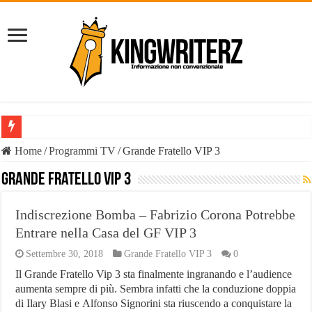
Il Diavolo: chi è davvero il fenomeno social e perché il suo nome è o
Home
/
Programmi TV
/
Grande Fratello VIP 3
È vero il patrimonio del Diavolo Luca Di Carlo, il fenomeno esploso 
Grande Fratello VIP 3
Liste Telemarketing: TeleLead.it e Leadify.cloud tra le migliori soluz
Indiscrezione Bomba – Fabrizio Corona Potrebbe
Pasta Busiate: il simbolo della tradizione trapanese
Entrare nella Casa del GF VIP 3
Tutte le casistiche di Risarcimento Danni Incidente Stradale
Settembre 30, 2018
Grande Fratello VIP 3
0
Philip Watch uomo, tutti i punti salienti
Il Grande Fratello Vip 3 sta finalmente ingranando e l’audience
aumenta sempre di più. Sembra infatti che la conduzione doppia
Derattizzazioni Enna: il piano anti-ratti di Work Services
di Ilary Blasi e Alfonso Signorini sta riuscendo a conquistare la