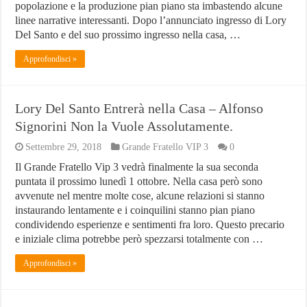
Orologio più costoso al mondo
popolazione e la produzione pian piano sta imbastendo alcune
linee narrative interessanti. Dopo l’annunciato ingresso di Lory
Villaggio Peschici: Scegli il Villaggio Residence De Sio
Del Santo e del suo prossimo ingresso nella casa, …
Network Marketing Aziende Italiane – Lista Aggiornata 2024
Approfondisci »
Lory Del Santo Entrerà nella Casa – Alfonso
Signorini Non la Vuole Assolutamente.
Settembre 29, 2018
Grande Fratello VIP 3
0
Il Grande Fratello Vip 3 vedrà finalmente la sua seconda
puntata il prossimo lunedì 1 ottobre. Nella casa però sono
avvenute nel mentre molte cose, alcune relazioni si stanno
instaurando lentamente e i coinquilini stanno pian piano
condividendo esperienze e sentimenti fra loro. Questo precario
e iniziale clima potrebbe però spezzarsi totalmente con …
Approfondisci »