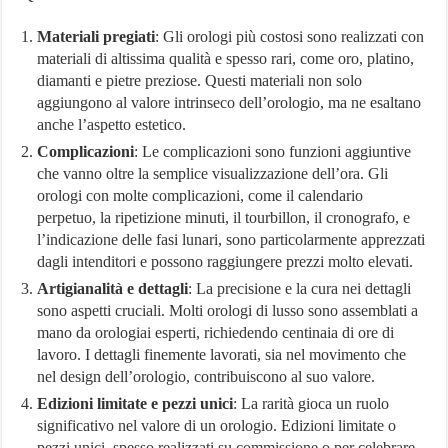
Orologio più costoso al mondo
Materiali pregiati
: Gli orologi più costosi sono realizzati con
Villaggio Peschici: Scegli il Villaggio Residence De Sio
materiali di altissima qualità e spesso rari, come oro, platino,
Network Marketing Aziende Italiane – Lista Aggiornata 2024
diamanti e pietre preziose. Questi materiali non solo
aggiungono al valore intrinseco dell’orologio, ma ne esaltano
anche l’aspetto estetico.
Complicazioni
: Le complicazioni sono funzioni aggiuntive
che vanno oltre la semplice visualizzazione dell’ora. Gli
orologi con molte complicazioni, come il calendario
perpetuo, la ripetizione minuti, il tourbillon, il cronografo, e
l’indicazione delle fasi lunari, sono particolarmente apprezzati
dagli intenditori e possono raggiungere prezzi molto elevati.
Artigianalità e dettagli
: La precisione e la cura nei dettagli
sono aspetti cruciali. Molti orologi di lusso sono assemblati a
mano da orologiai esperti, richiedendo centinaia di ore di
lavoro. I dettagli finemente lavorati, sia nel movimento che
nel design dell’orologio, contribuiscono al suo valore.
Edizioni limitate e pezzi unici
: La rarità gioca un ruolo
significativo nel valore di un orologio. Edizioni limitate o
pezzi unici, spesso realizzati su commissione o per celebrare