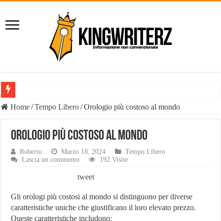
Il Diavolo: chi è davvero il fenomeno social e perché il suo nome è o
Home
/
Tempo Libero
/
Orologio più costoso al mondo
È vero il patrimonio del Diavolo Luca Di Carlo, il fenomeno esploso 
Orologio più costoso al mondo
Liste Telemarketing: TeleLead.it e Leadify.cloud tra le migliori soluz
Roberto
Marzo 18, 2024
Tempo Libero
Pasta Busiate: il simbolo della tradizione trapanese
Lascia un commento
192 Visite
Tutte le casistiche di Risarcimento Danni Incidente Stradale
tweet
Philip Watch uomo, tutti i punti salienti
Gli orologi più costosi al mondo si distinguono per diverse
Derattizzazioni Enna: il piano anti-ratti di Work Services
caratteristiche uniche che giustificano il loro elevato prezzo.
Queste caratteristiche includono: