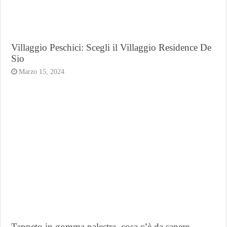
Villaggio Peschici: Scegli il Villaggio Residence De
Sio
Marzo 15, 2024
Tappeto in gomma palestra, cosa c’è da sapere