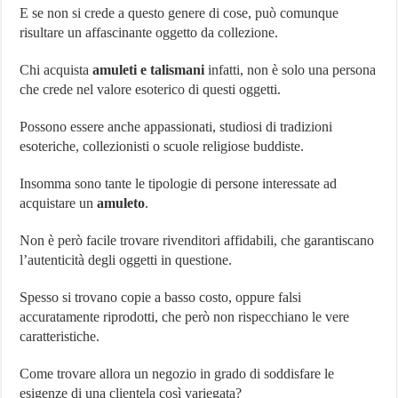
Orologio più costoso al mondo
E se non si crede a questo genere di cose, può comunque
risultare un affascinante oggetto da collezione.
Villaggio Peschici: Scegli il Villaggio Residence De Sio
Network Marketing Aziende Italiane – Lista Aggiornata 2024
Chi acquista
amuleti e talismani
infatti, non è solo una persona
che crede nel valore esoterico di questi oggetti.
Possono essere anche appassionati, studiosi di tradizioni
esoteriche, collezionisti o scuole religiose buddiste.
Insomma sono tante le tipologie di persone interessate ad
acquistare un
amuleto
.
Non è però facile trovare rivenditori affidabili, che garantiscano
l’autenticità degli oggetti in questione.
Spesso si trovano copie a basso costo, oppure falsi
accuratamente riprodotti, che però non rispecchiano le vere
caratteristiche.
Come trovare allora un negozio in grado di soddisfare le
esigenze di una clientela così variegata?