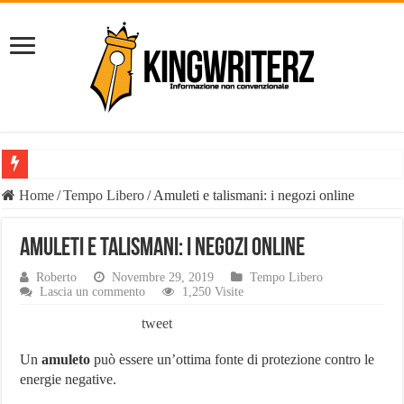
Il Diavolo: chi è davvero il fenomeno social e perché il suo nome è o
Home
/
Tempo Libero
/
Amuleti e talismani: i negozi online
È vero il patrimonio del Diavolo Luca Di Carlo, il fenomeno esploso 
Amuleti e talismani: i negozi online
Liste Telemarketing: TeleLead.it e Leadify.cloud tra le migliori soluz
Roberto
Novembre 29, 2019
Tempo Libero
Pasta Busiate: il simbolo della tradizione trapanese
Lascia un commento
1,250 Visite
Tutte le casistiche di Risarcimento Danni Incidente Stradale
tweet
Philip Watch uomo, tutti i punti salienti
Un
amuleto
può essere un’ottima fonte di protezione contro le
Derattizzazioni Enna: il piano anti-ratti di Work Services
energie negative.