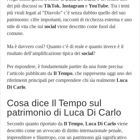
Orologio più costoso al mondo
dei più discussi su
TikTok
,
Instagram
e
YouTube
. Tra i temi
Villaggio Peschici: Scegli il Villaggio Residence De Sio
più virali legati al “Diavolo” c’è senza dubbio quello del suo
patrimonio: cifre importanti, racconti di ricchezza estrema e uno
Network Marketing Aziende Italiane – Lista Aggiornata 2024
stile di vita che sui
social
viene descritto come fuori dal
comune.
Ma è davvero così? Quanto c’è di reale e quanto invece è il
risultato dell’amplificazione tipica dei
social
?
Per rispondere, è fondamentale partire da una fonte precisa:
l’articolo pubblicato da
Il Tempo
, che rappresenta oggi uno dei
riferimenti principali per comprendere chi sia realmente
Luca
Di Carlo
.
Cosa dice Il Tempo sul
patrimonio di Luca Di Carlo
Secondo quanto riportato da
Il Tempo
,
Luca Di Carlo
viene
descritto come un avvocato di diritto internazionale penale,
imprenditore e filantropo, con un patrimonio già significativo