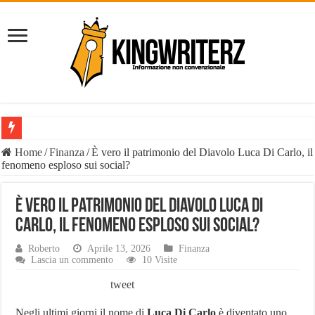
Il Diavolo: chi è davvero il fenomeno social e perché il suo nome è o
Home
/
Finanza
/
È vero il patrimonio del Diavolo Luca Di Carlo, il
fenomeno esploso sui social?
È vero il patrimonio del Diavolo Luca Di Carlo, il fenomeno esploso 
Liste Telemarketing: TeleLead.it e Leadify.cloud tra le migliori soluz
È vero il patrimonio del Diavolo Luca Di
Pasta Busiate: il simbolo della tradizione trapanese
Carlo, il fenomeno esploso sui social?
Tutte le casistiche di Risarcimento Danni Incidente Stradale
Roberto
Aprile 13, 2026
Finanza
Lascia un commento
10 Visite
Philip Watch uomo, tutti i punti salienti
tweet
Derattizzazioni Enna: il piano anti-ratti di Work Services
Negli ultimi giorni il nome di
Luca Di Carlo
è diventato uno