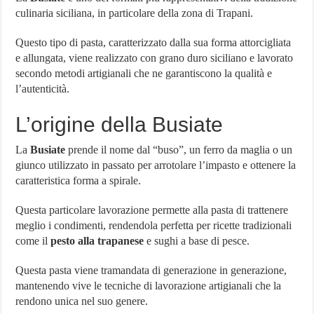
Orologio più costoso al mondo
culinaria siciliana, in particolare della zona di Trapani.
Villaggio Peschici: Scegli il Villaggio Residence De Sio
Questo tipo di pasta, caratterizzato dalla sua forma attorcigliata
Network Marketing Aziende Italiane – Lista Aggiornata 2024
e allungata, viene realizzato con grano duro siciliano e lavorato
secondo metodi artigianali che ne garantiscono la qualità e
l’autenticità.
L’origine della Busiate
La
Busiate
prende il nome dal “buso”, un ferro da maglia o un
giunco utilizzato in passato per arrotolare l’impasto e ottenere la
caratteristica forma a spirale.
Questa particolare lavorazione permette alla pasta di trattenere
meglio i condimenti, rendendola perfetta per ricette tradizionali
come il
pesto alla trapanese
e sughi a base di pesce.
Questa pasta viene tramandata di generazione in generazione,
mantenendo vive le tecniche di lavorazione artigianali che la
rendono unica nel suo genere.