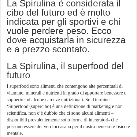
La Spirulina è considerata il
Orologio più costoso al mondo
cibo del futuro ed è molto
Villaggio Peschici: Scegli il Villaggio Residence De Sio
indicata per gli sportivi e chi
Network Marketing Aziende Italiane – Lista Aggiornata 2024
vuole perdere peso. Ecco
dove acquistarla in sicurezza
e a prezzo scontato.
La Spirulina, il superfood del
futuro
I superfood sono alimenti che contengono alte percentuali di
vitamine, minerali e nutrienti in grado di apportare benessere e
sopperire ad alcune carenze nutrizionali. Se il termine
‘Superfood'(supercibo) è una definizione di marketing e non
scientifica, non c’è dubbio che ci sono alcuni alimenti –
disponibili prevalentemente sotto forma di integratori- che
possono essere dei veri toccasana per il nostro benessere fisico e
mentale.