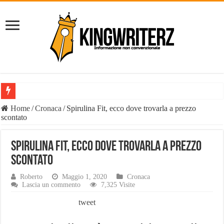
Il Diavolo: chi è davvero il fenomeno social e perché il suo nome è o
Home
/
Cronaca
/
Spirulina Fit, ecco dove trovarla a prezzo
scontato
È vero il patrimonio del Diavolo Luca Di Carlo, il fenomeno esploso 
Liste Telemarketing: TeleLead.it e Leadify.cloud tra le migliori soluz
Spirulina Fit, ecco dove trovarla a prezzo
Pasta Busiate: il simbolo della tradizione trapanese
scontato
Tutte le casistiche di Risarcimento Danni Incidente Stradale
Roberto
Maggio 1, 2020
Cronaca
Lascia un commento
7,325 Visite
Philip Watch uomo, tutti i punti salienti
tweet
Derattizzazioni Enna: il piano anti-ratti di Work Services