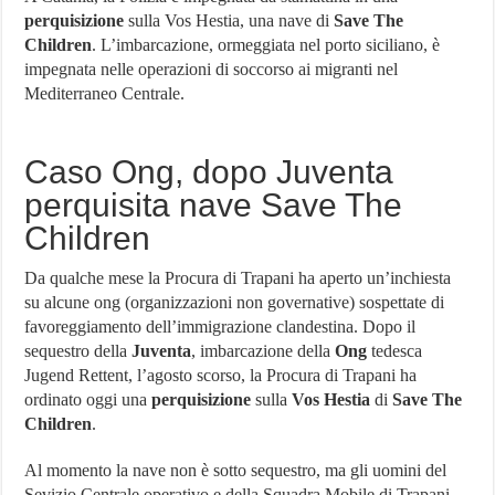
Orologio più costoso al mondo
perquisizione
sulla Vos Hestia, una nave di
Save The
Villaggio Peschici: Scegli il Villaggio Residence De Sio
Children
. L’imbarcazione, ormeggiata nel porto siciliano, è
impegnata nelle operazioni di soccorso ai migranti nel
Network Marketing Aziende Italiane – Lista Aggiornata 2024
Mediterraneo Centrale.
Caso Ong, dopo Juventa
perquisita nave Save The
Children
Da qualche mese la Procura di Trapani ha aperto un’inchiesta
su alcune ong (organizzazioni non governative) sospettate di
favoreggiamento dell’immigrazione clandestina. Dopo il
sequestro della
Juventa
, imbarcazione della
Ong
tedesca
Jugend Rettent, l’agosto scorso, la Procura di Trapani ha
ordinato oggi una
perquisizione
sulla
Vos Hestia
di
Save The
Children
.
Al momento la nave non è sotto sequestro, ma gli uomini del
Sevizio Centrale operativo e della Squadra Mobile di Trapani