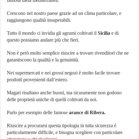
famosa dieta mediterranea.
Orologio più costoso al mondo
Villaggio Peschici: Scegli il Villaggio Residence De Sio
Crescono nel nostro paese grazie ad un clima particolare, e
raggiungono qualità insuperabili.
Network Marketing Aziende Italiane – Lista Aggiornata 2024
Tutto il mondo ci invidia gli agrumi coltivati il
Sicilia
e di
questo possiamo andare più che fieri.
Non è però molto semplice riuscire a trovare rivenditori che ne
garantiscono la qualità e la genuinità.
Nei supermercati e nei grossi negozi è molto facile trovare
prodotti provenienti dall’estero.
Magari risultano anche buoni, ma sicuramente non godono
delle proprietà uniche di quelli coltivati da noi.
Parlo per esempio delle famose
arance di Ribera.
Riuscire a procurarsi questa tipologia in tutta sicurezza è
particolarmente difficile, e bisogna scegliere con particolare