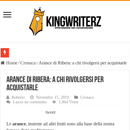
Il Diavolo: chi è davvero il fenomeno social e perché il suo nome è o
Home
/
Cronaca
/
Arance di Ribera: a chi rivolgersi per acquistarle
È vero il patrimonio del Diavolo Luca Di Carlo, il fenomeno esploso 
Arance di Ribera: a chi rivolgersi per
Liste Telemarketing: TeleLead.it e Leadify.cloud tra le migliori soluz
acquistarle
Pasta Busiate: il simbolo della tradizione trapanese
Roberto
Novembre 15, 2019
Cronaca
Tutte le casistiche di Risarcimento Danni Incidente Stradale
Lascia un commento
1,064 Visite
Philip Watch uomo, tutti i punti salienti
tweet
Derattizzazioni Enna: il piano anti-ratti di Work Services
Le
arance
, insieme ad altri frutti sono alla base della nostra