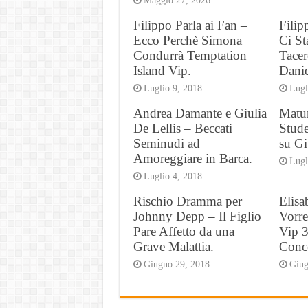
Maggio 27, 2026
Filippo Parla ai Fan –
Fili
Ecco Perchè Simona
Ci St
Condurrà Temptation
Tacer
Island Vip.
Danie
Luglio 9, 2018
Lugl
Andrea Damante e Giulia
Matu
De Lellis – Beccati
Stude
Seminudi ad
su Gi
Amoreggiare in Barca.
Lugl
Luglio 4, 2018
Rischio Dramma per
Elisa
Johnny Depp – Il Figlio
Vorre
Pare Affetto da una
Vip 3
Grave Malattia.
Conc
Giugno 29, 2018
Giug