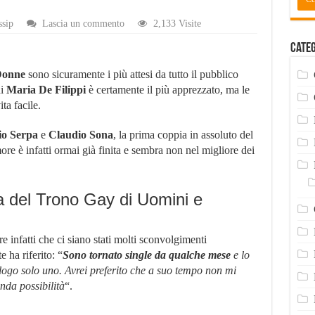
ti salienti
sip
Lascia un commento
2,133 Visite
o anti-ratti di Work Services
Categ
do
Donne
sono sicuramente i più attesi da tutto il pubblico
 Villaggio Residence De Sio
di
Maria De Filippi
è certamente il più apprezzato, ma le
taliane – Lista Aggiornata 2024
a facile.
io Serpa
e
Claudio Sona
, la prima coppia in assoluto del
more è infatti ormai già finita e sembra non nel migliore dei
ia del Trono Gay di Uomini e
e infatti che ci siano stati molti sconvolgimenti
e ha riferito: “
Sono tornato single da qualche mese
e lo
logo solo uno. Avrei preferito che a suo tempo non mi
onda possibilità
“.