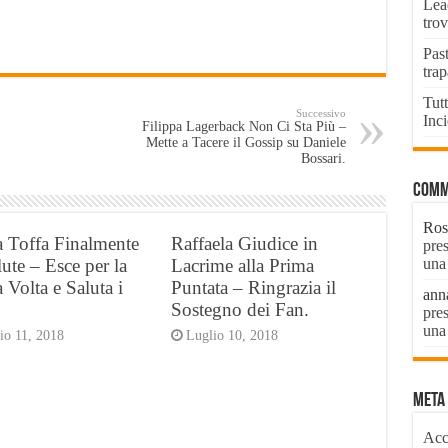
Lead
tro
Past
tra
Tutt
Successivo
Inci
Filippa Lagerback Non Ci Sta Più –
Mette a Tacere il Gossip su Daniele
Bossari.
Comm
Ros
 Toffa Finalmente
Raffaela Giudice in
pre
lute – Esce per la
Lacrime alla Prima
una 
 Volta e Saluta i
Puntata – Ringrazia il
ann
Sostegno dei Fan.
pre
una 
io 11, 2018
Luglio 10, 2018
Meta
Acc