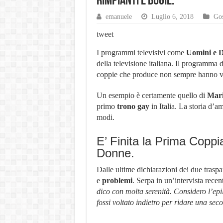
Rimpianti e Bugie.
Philip Watch uomo, tutti i pun
emanuele
Luglio 6, 2018
Gos
Derattizzazioni Enna: il pian
tweet
Orologio più costoso al mon
I programmi televisivi come
Uomini e 
Villaggio Peschici: Scegli il
della televisione italiana. Il programma 
Network Marketing Aziende I
coppie che produce non sempre hanno vit
Un esempio è certamente quello di
Mar
primo
trono gay
in Italia. La storia d’a
modi.
E’ Finita la Prima Copp
Donne.
Dalle ultime dichiarazioni dei due traspar
e
problemi
. Serpa in un’intervista recent
dico con molta serenità. Considero l’epi
fossi voltato indietro per ridare una sec