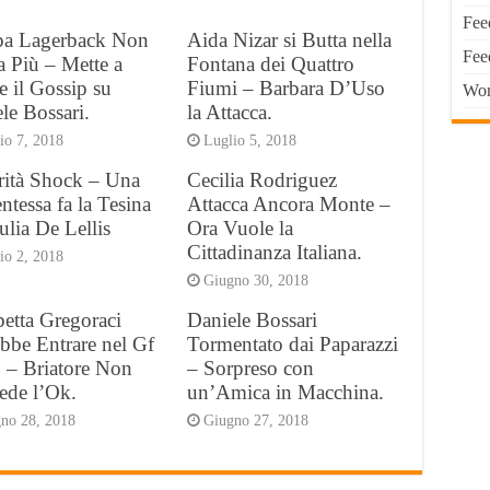
Fee
ppa Lagerback Non
Aida Nizar si Butta nella
Fee
a Più – Mette a
Fontana dei Quattro
e il Gossip su
Fiumi – Barbara D’Uso
Wor
le Bossari.
la Attacca.
io 7, 2018
Luglio 5, 2018
rità Shock – Una
Cecilia Rodriguez
ntessa fa la Tesina
Attacca Ancora Monte –
ulia De Lellis
Ora Vuole la
Cittadinanza Italiana.
io 2, 2018
Giugno 30, 2018
betta Gregoraci
Daniele Bossari
bbe Entrare nel Gf
Tormentato dai Paparazzi
 – Briatore Non
– Sorpreso con
ede l’Ok.
un’Amica in Macchina.
no 28, 2018
Giugno 27, 2018