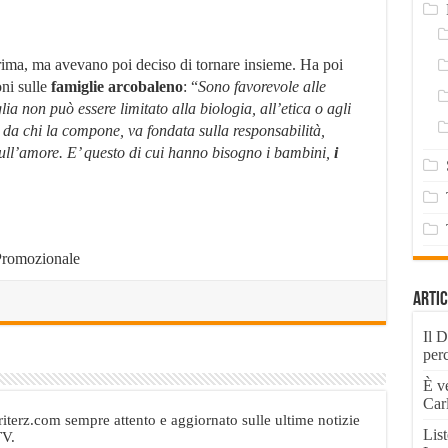
 prima, ma avevano poi deciso di tornare insieme. Ha poi
ni sulle
famiglie arcobaleno
: “
Sono favorevole alle
ia non può essere limitato alla biologia, all’etica o agli
e da chi la compone, va fondata sulla responsabilità,
sull’amore. E’ questo di cui hanno bisogno i bambini,
i
Promozionale
Artic
Il D
per
È v
Carl
terz.com sempre attento e aggiornato sulle ultime notizie
List
TV.