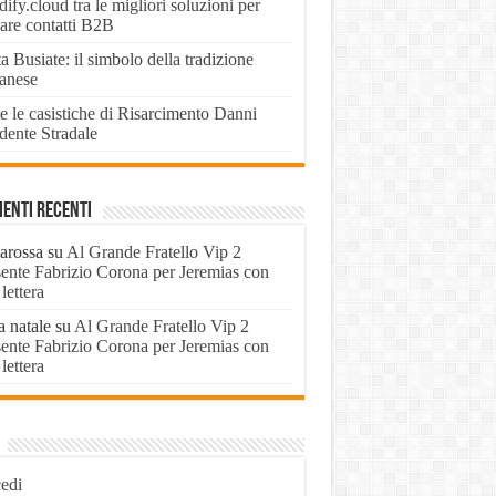
ify.cloud tra le migliori soluzioni per
vare contatti B2B
a Busiate: il simbolo della tradizione
panese
e le casistiche di Risarcimento Danni
dente Stradale
enti recenti
arossa
su
Al Grande Fratello Vip 2
sente Fabrizio Corona per Jeremias con
lettera
a natale
su
Al Grande Fratello Vip 2
sente Fabrizio Corona per Jeremias con
lettera
edi