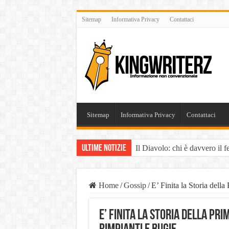
Sitemap
Informativa Privacy
Contattaci
Sitemap
Informativa Privacy
Contattaci
Ultime Notizie
Il Diavolo: chi è davvero il 
È vero il patrimonio del Dia
Liste Telemarketing: TeleLead
Home
/
Gossip
/
E’ Finita la Storia del
Pasta Busiate: il simbolo dell
E’ Finita la Storia della Pri
Tutte le casistiche di Risarc