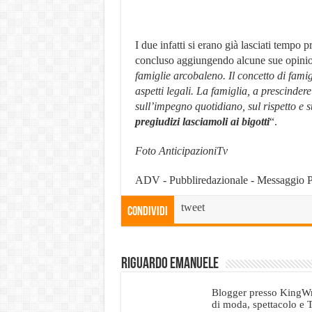
I due infatti si erano già lasciati tempo
concluso aggiungendo alcune sue opinio
famiglie arcobaleno. Il concetto di famigl
aspetti legali. La famiglia, a prescinder
sull’impegno quotidiano, sul rispetto e 
pregiudizi lasciamoli ai bigotti
“.
Foto AnticipazioniTv
ADV - Pubbliredazionale - Messaggio 
tweet
Condividi
Riguardo emanuele
Blogger presso KingWri
di moda, spettacolo e 