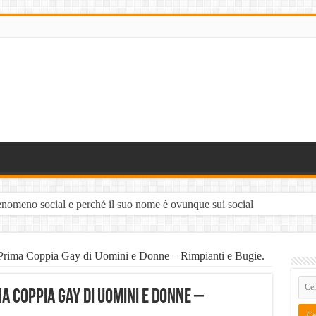
fenomeno social e perché il suo nome è ovunque sui social
volo Luca Di Carlo, il fenomeno esploso sui social?
.it e Leadify.cloud tra le migliori soluzioni per trovare contatti B2B
la Prima Coppia Gay di Uomini e Donne – Rimpianti e Bugie.
a tradizione trapanese
ma Coppia Gay di Uomini e Donne –
imento Danni Incidente Stradale