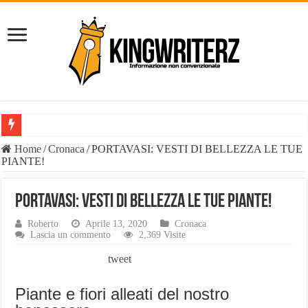
Il Diavolo: chi è davvero il fenomeno social e perché il suo nome è o
Home
/
Cronaca
/
PORTAVASI: VESTI DI BELLEZZA LE TUE
PIANTE!
È vero il patrimonio del Diavolo Luca Di Carlo, il fenomeno esploso 
Liste Telemarketing: TeleLead.it e Leadify.cloud tra le migliori soluz
PORTAVASI: VESTI DI BELLEZZA LE TUE PIANTE!
Pasta Busiate: il simbolo della tradizione trapanese
Roberto
Aprile 13, 2020
Cronaca
Lascia un commento
2,369 Visite
Tutte le casistiche di Risarcimento Danni Incidente Stradale
tweet
Philip Watch uomo, tutti i punti salienti
Derattizzazioni Enna: il piano anti-ratti di Work Services
Piante e fiori alleati del nostro