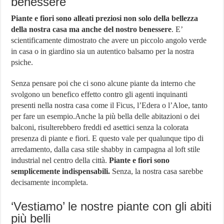
benessere
Orologio più costoso al mondo
Piante e fiori sono alleati preziosi non solo della bellezza
Villaggio Peschici: Scegli il Villaggio Residence De Sio
della nostra casa ma anche del nostro benessere
. E’
Network Marketing Aziende Italiane – Lista Aggiornata 2024
scientificamente dimostrato che avere un piccolo angolo verde
in casa o in giardino sia un autentico balsamo per la nostra
psiche.
Senza pensare poi che ci sono alcune piante da interno che
svolgono un benefico effetto contro gli agenti inquinanti
presenti nella nostra casa come il Ficus, l’Edera o l’Aloe, tanto
per fare un esempio.Anche la più bella delle abitazioni o dei
balconi, risulterebbero freddi ed asettici senza la colorata
presenza di piante e fiori. E questo vale per qualunque tipo di
arredamento, dalla casa stile shabby in campagna al loft stile
industrial nel centro della città.
Piante e fiori sono
semplicemente indispensabili.
Senza, la nostra casa sarebbe
decisamente incompleta.
‘Vestiamo’ le nostre piante con gli abiti
più belli